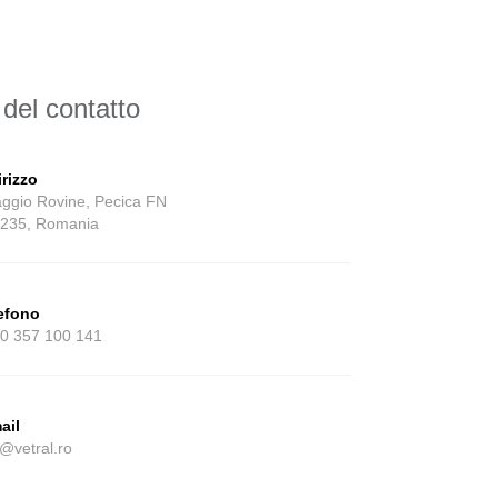
 del contatto
irizzo
laggio Rovine, Pecica FN
235, Romania
efono
0 357 100 141
ail
o@vetral.ro