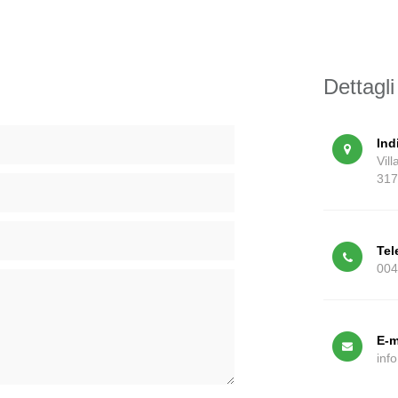
Dettagli
Ind
Vil
317
Tel
004
E-m
inf