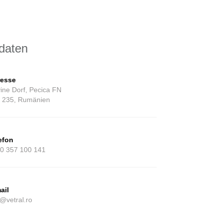
daten
esse
ine Dorf, Pecica FN
 235, Rumänien
efon
0 357 100 141
ail
o@vetral.ro