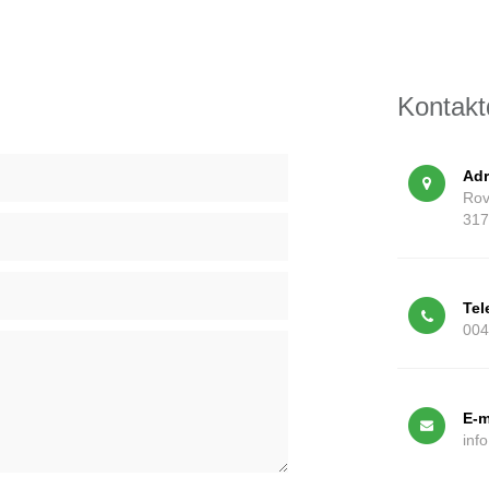
Kontakt
Adr
Rov
317
Tel
004
E-m
inf